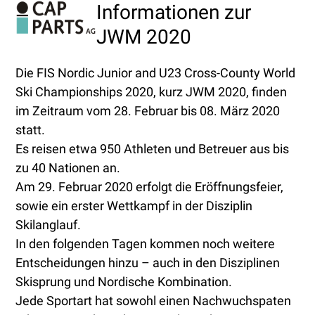
Informationen zur
Skip
Open
Close
to
mobile
mobile
JWM 2020
content
menu
menu
Die FIS Nordic Junior and U23 Cross-County World
Ski Championships 2020, kurz JWM 2020, finden
im Zeitraum vom 28. Februar bis 08. März 2020
statt.
Es reisen etwa 950 Athleten und Betreuer aus bis
zu 40 Nationen an.
Am 29. Februar 2020 erfolgt die Eröffnungsfeier,
sowie ein erster Wettkampf in der Disziplin
Skilanglauf.
In den folgenden Tagen kommen noch weitere
Entscheidungen hinzu – auch in den Disziplinen
Skisprung und Nordische Kombination.
Jede Sportart hat sowohl einen Nachwuchspaten